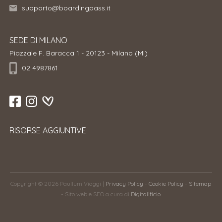
supporto@boardingpass.it
SEDE DI MILANO
Piazzale F. Baracca 1 - 20123 - Milano (MI)
02 4987861
RISORSE AGGIUNTIVE
Copyright © 2026 Paullum Viaggi |
Privacy Policy
-
Cookie Policy
-
Sitemap
- Sito web e SEO a cura di
Digitalificio