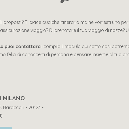
li proposti? Ti piace qualche itinerario ma ne vorresti uno pe
assicurazione viaggio? Di prenotare il tuo viaggio di nozze? U
sa puoi contattarci
: compila il modulo qui sotto così potre
mo felici di conoscerti di persona e pensare insieme al tuo pr
I MILANO
F. Baracca 1 - 20123 -
I)