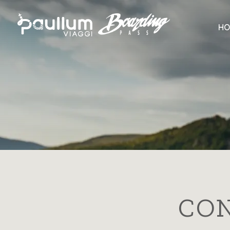
HO
CON