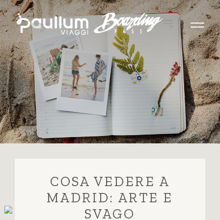
Home »
Blog »
Cosa vedere a Madrid: Arte e svago
COSA VEDERE A
MADRID: ARTE E
SVAGO