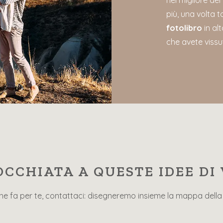
nel migliore de
più, una volta 
fotolibro
in alt
che avete vissu
OCCHIATA A QUESTE IDEE DI
che fa per te, contattaci: disegneremo insieme la mappa della 