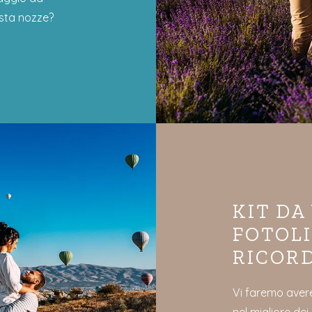
ista nozze?
KIT DA
FOTOLI
RICORD
Vi faremo aver