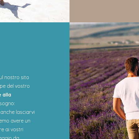
l nostro sito
ppe del vostro
 alla
sogno:
 anche lasciarvi
remo avere un
e ai vostri
iaggio da