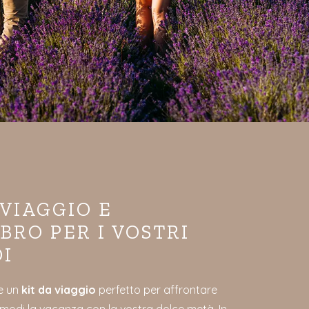
 VIAGGIO E
BRO PER I VOSTRI
I
e un
kit da viaggio
perfetto per affrontare