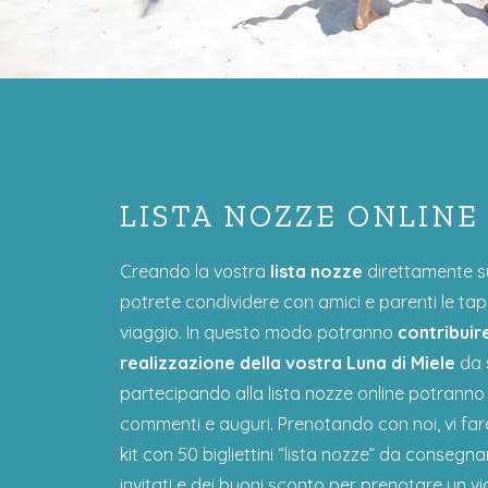
LISTA NOZZE ONLINE
Creando la vostra
lista nozze
direttamente su
potrete condividere con amici e parenti le ta
viaggio. In questo modo potranno
contribuire
realizzazione della vostra Luna di Miele
da 
partecipando alla lista nozze online potranno
commenti e auguri. Prenotando con noi, vi fa
kit con 50 bigliettini “lista nozze” da consegnar
invitati e dei buoni sconto per prenotare un v