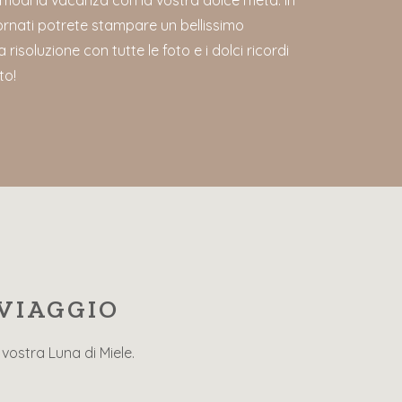
i modi la vacanza con la vostra dolce metà. In
tornati potrete stampare un bellissimo
a risoluzione con tutte le foto e i dolci ricordi
to!
 VIAGGIO
vostra Luna di Miele.