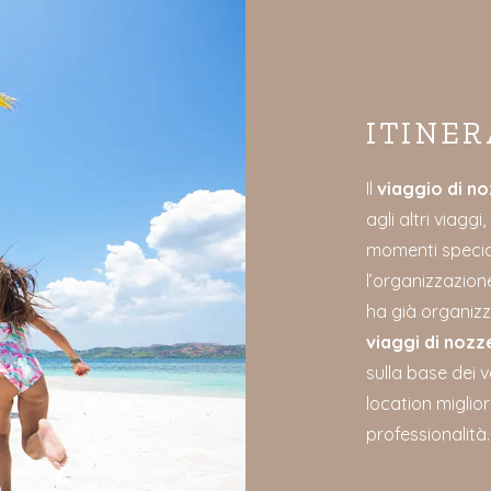
ITINER
Il
viaggio di n
agli altri viagg
momenti special
l’organizzazione
ha già organizz
viaggi di nozz
sulla base dei v
location miglior
professionalità