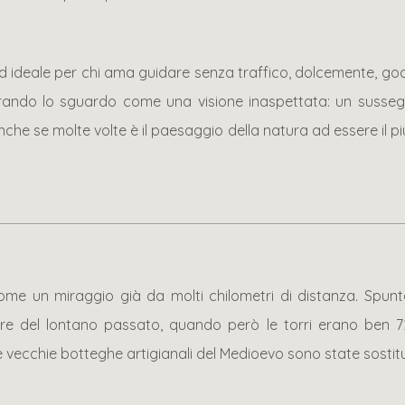
 end ideale per chi ama guidare senza traffico, dolcemente, go
irando lo sguardo come una visione inaspettata: un susseguir
nche se molte volte è il paesaggio della natura ad essere il 
e un miraggio già da molti chilometri di distanza. Spunta
 del lontano passato, quando però le torri erano ben 72.
 vecchie botteghe artigianali del Medioevo sono state sostitu