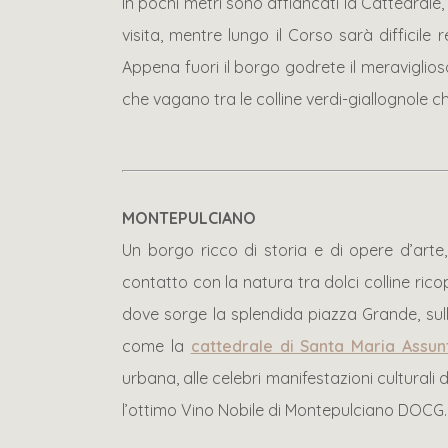
In pochi metri sono affiancati la Cattedrale,
visita, mentre lungo il Corso sarà difficile
Appena fuori il borgo godrete il meraviglioso
che vagano tra le colline verdi-giallognole c
MONTEPULCIANO
Un borgo ricco di storia e di opere d’arte,
contatto con la natura tra dolci colline rico
dove sorge la splendida piazza Grande, sul
come la
cattedrale di Santa Maria Assun
urbana, alle celebri manifestazioni culturali
l’ottimo Vino Nobile di Montepulciano DOCG.