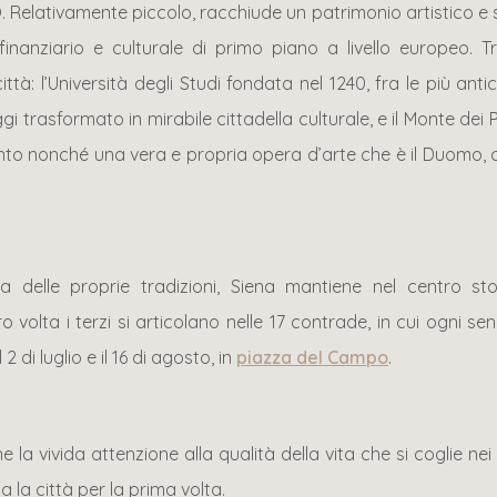
 Relativamente piccolo, racchiude un patrimonio artistico e st
inanziario e culturale di primo piano a livello europeo. 
ttà: l’Università degli Studi fondata nel 1240, fra le più an
gi trasformato in mirabile cittadella culturale, e il Monte dei 
o nonché una vera e propria opera d’arte che è il Duomo, con
 delle proprie tradizioni, Siena mantiene nel centro storic
ro volta i terzi si articolano nelle 17 contrade, in cui ogni se
2 di luglio e il 16 di agosto, in
piazza del Campo
.
 la vivida attenzione alla qualità della vita che si coglie nei r
a la città per la prima volta.