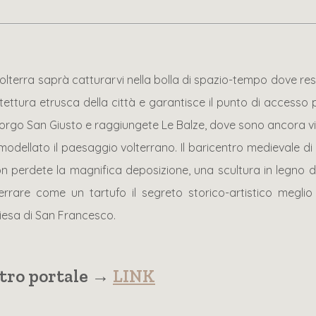
, Volterra saprà catturarvi nella bolla di spazio-tempo dove res
hitettura etrusca della città e garantisce il punto di accesso
rgo San Giusto e raggiungete Le Balze, dove sono ancora visibi
dellato il paesaggio volterrano. Il baricentro medievale di Pia
n perdete la magnifica deposizione, una scultura in legno dip
terrare come un tartufo il segreto storico-artistico megl
hiesa di San Francesco.
ostro portale →
LINK