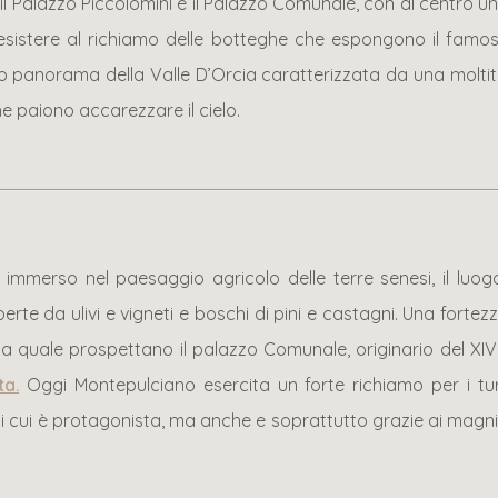
 il Palazzo Piccolomini e il Palazzo Comunale, con al centro 
 resistere al richiamo delle botteghe che espongono il famoso
 panorama della Valle D’Orcia caratterizzata da una moltitudi
he paiono accarezzare il cielo.
 immerso nel paesaggio agricolo delle terre senesi, il luog
perte da ulivi e vigneti e boschi di pini e castagni. Una forte
la quale prospettano il palazzo Comunale, originario del XI
ta.
Oggi Montepulciano esercita un forte richiamo per i turis
 di cui è protagonista, ma anche e soprattutto grazie ai magnif