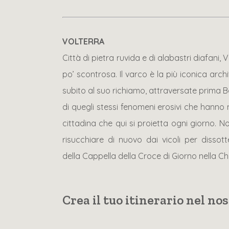
VOLTERRA
Città di pietra ruvida e di alabastri diafani
po’ scontrosa. Il varco è la più iconica arc
subito al suo richiamo, attraversate prima Bo
di quegli stessi fenomeni erosivi che hanno mo
cittadina che qui si proietta ogni giorno. No
risucchiare di nuovo dai vicoli per dissot
della Cappella della Croce di Giorno nella C
Crea il tuo itinerario nel n