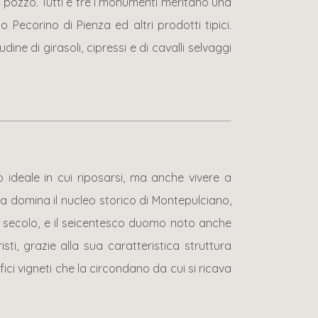
un pozzo. Tutti e tre i monumenti meritano una
 Pecorino di Pienza ed altri prodotti tipici.
ne di girasoli, cipressi e di cavalli selvaggi
o ideale in cui riposarsi, ma anche vivere a
zza domina il nucleo storico di Montepulciano,
V secolo, e il seicentesco duomo noto anche
ti, grazie alla sua caratteristica struttura
ici vigneti che la circondano da cui si ricava