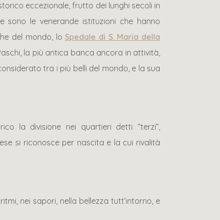
orico eccezionale, frutto dei lunghi secoli in
Tre sono le venerande istituzioni che hanno
tiche del mondo, lo
Spedale di S. Maria della
Paschi, la più antica banca ancora in attività,
siderato tra i più belli del mondo, e la sua
o la divisione nei quartieri detti “terzi”,
nese si riconosce per nascita e la cui rivalità
itmi, nei sapori, nella bellezza tutt’intorno, e