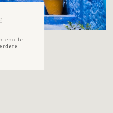
E
co con le
erdere