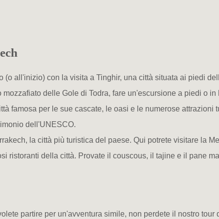
kech
(o all'inizio) con la visita a Tinghir, una città situata ai piedi de
ozzafiato delle Gole di Todra, fare un'escursione a piedi o in bi
tà famosa per le sue cascate, le oasi e le numerose attrazioni tur
atrimonio dell'UNESCO.
rrakech, la città più turistica del paese. Qui potrete visitare la 
ristoranti della città. Provate il couscous, il tajine e il pane mar
olete partire per un'avventura simile, non perdete il nostro tour 