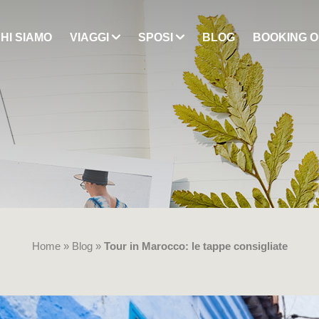
HI SIAMO
VIAGGI
SPOSI
BLOG
BOOKING O
Home »
Blog »
Tour in Marocco: le tappe consigliate