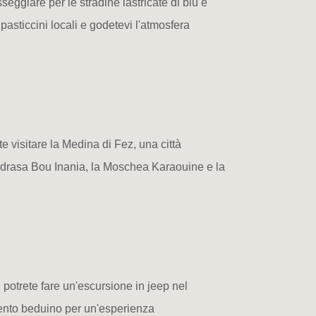
eggiare per le stradine lastricate di blu e
asticcini locali e godetevi l'atmosfera
te visitare la Medina di Fez, una città
Madrasa Bou Inania, la Moschea Karaouine e la
 potrete fare un'escursione in jeep nel
mento beduino per un'esperienza