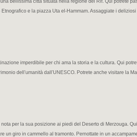
a bellissima città situata nella regione del Rif. Qui potrete pass
Etnografico e la piazza Uta el-Hammam. Assaggiate i deliziosi p
inazione imperdibile per chi ama la storia e la cultura. Qui potre
patrimonio dell'umanità dall'UNESCO. Potrete anche visitare la 
a
 nota per la sua posizione ai piedi del Deserto di Merzouga. Qui
fare un giro in cammello al tramonto. Pernottate in un accampa