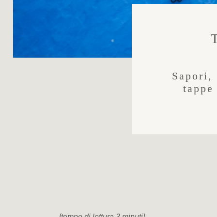
Sapori, 
tappe
[tempo di lettura 3 minuti]